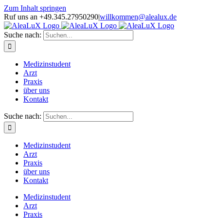
Zum Inhalt springen
Ruf uns an +49.345.27950290
|
willkommen@alealux.de
Suche nach:
Medizinstudent
Arzt
Praxis
über uns
Kontakt
Suche nach:
Medizinstudent
Arzt
Praxis
über uns
Kontakt
Medizinstudent
Arzt
Praxis