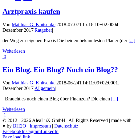
Arztpraxis kaufen
Von
Matthias G. Knitschke
|
2018-07-07T15:16:10+02:00
04.
Dezember 2017
|
Ratgeber
|
der Weg zur eigenen Praxis Die beiden bekanntesten Planer (der
[...]
Weiterlesen
0
Ein Blog. Ein Blog? Noch ein Blog??
Von
Matthias G. Knitschke
|
2018-06-24T14:11:09+02:00
01.
Dezember 2017
|
Allgemein
|
Braucht es noch einen Blog über Finanzen? Die einen
[...]
Weiterlesen
1
© 2012 - 2026 AleaLuX GmbH | All Rights Reserved | made with
♥ by
BH2O
|
Impressum
|
Datenschutz
Facebook
Instagram
LinkedIn
Page load link